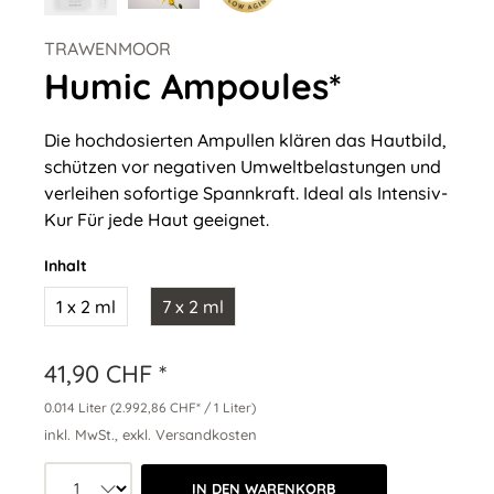
TRAWENMOOR
Humic Ampoules*
Die hochdosierten Ampullen klären das Hautbild,
schützen vor negativen Umweltbelastungen und
verleihen sofortige Spannkraft. Ideal als Intensiv-
Kur Für jede Haut geeignet.
Inhalt
1 x 2 ml
7 x 2 ml
41,90 CHF *
0.014 Liter
(2.992,86 CHF* / 1 Liter)
inkl. MwSt., exkl. Versandkosten
Produkt Anzahl: Wähle die gewünschte 
IN DEN WARENKORB