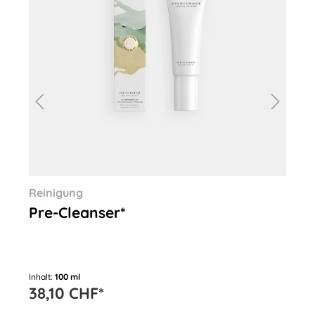
Reinigung
Re
Pre-Cleanser*
Cl
Inhalt:
100 ml
Inha
38,10 CHF*
38